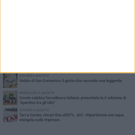
PIÙ LETTI QUESTA SETTIMANA
SABATO 1 AGOSTO
16.554.000 euro di avanzo: «Non sempre è un fatto positivo: o non
c'è stata capacità di spesa o le entrate sono state troppo alte»
MERCOLEDÌ 5 AGOSTO
Chiuso momentaneamente distributore di benzina di Via Ruvo
SABATO 1 AGOSTO
Centro storico, l'assessore Marcone risponde agli esercenti:
«Siamo ai nastri di partenza»
GIOVEDÌ 6 AGOSTO
Gelato di San Domenico: il gusto che racconta una leggenda
MERCOLEDÌ 5 AGOSTO
Corato celebra l'eccellenza italiana: presentata la V edizione di
"Aperitivo tra gli Ulivi"
GIOVEDÌ 6 AGOSTO
Tari a Corato, rincari fino all'87%. AIC: «Ripartizione non equa,
stangata sulle imprese»