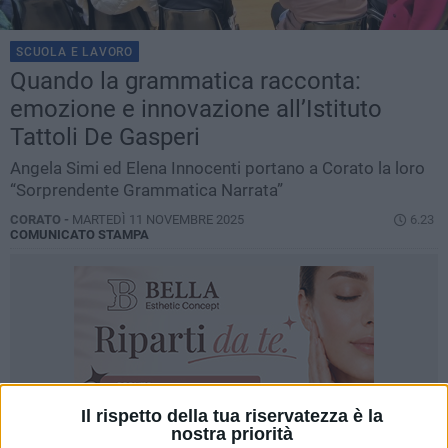
SCUOLA E LAVORO
Quando la grammatica racconta:
emozione e innovazione all’Istituto
Tattoli De Gasperi
Angela Simi ed Elena Innocenti portano a Corato la loro
“Sorprendente Grammatica Narrata”
CORATO -
MARTEDÌ 11 NOVEMBRE 2025
6.23
COMUNICATO STAMPA
Il rispetto della tua riservatezza è la
nostra priorità