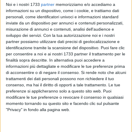
Noi e i nostri 1733
partner
memorizziamo e/o accediamo a
informazioni su un dispositivo, come i cookie, e trattiamo dati
personali, come identificatori univoci e informazioni standard
inviate da un dispositivo per annunci e contenuti personalizzati,
misurazione di annunci e contenuti, analisi dell'audience e
17
sviluppo dei servizi.
Con la tua autorizzazione noi e i nostri
partner possiamo utilizzare dati precisi di geolocalizzazione e
identificazione tramite la scansione del dispositivo. Puoi fare clic
per consentire a noi e ai nostri 1733 partner il trattamento per le
Una calorosa accoglienza è stata riservata dai docenti
finalità sopra descritte. In alternativa puoi accedere a
dell'Istituto Comprensivo Tattoli De Gasperi di Corato alle
informazioni più dettagliate e modificare le tue preferenze prima
formatrici Angela Simi e Elena Innocenti, che hanno
di acconsentire o di negare il consenso.
Si rende noto che alcuni
mostrato come poter sviluppare un percorso di Didattica
trattamenti dei dati personali possono non richiedere il tuo
innovativa della Lingua Italiana sulla scorta delle loro
consenso, ma hai il diritto di opporti a tale trattamento. Le tue
competenze e passioni, in un incontro/confronto con le
preferenze si applicheranno solo a questo sito web. Puoi
modificare le tue preferenze o revocare il consenso in qualsiasi
docenti della Primaria e della Scuola Secondaria di primo
momento tornando su questo sito e facendo clic sul pulsante
grado presenti.
"Privacy" in fondo alla pagina web.
Le esperte, in qualità di autrici di una "Sorprendente
Grammatica Narrata", hanno lasciato una bellissima
testimonianza di come si possa amare così tanto