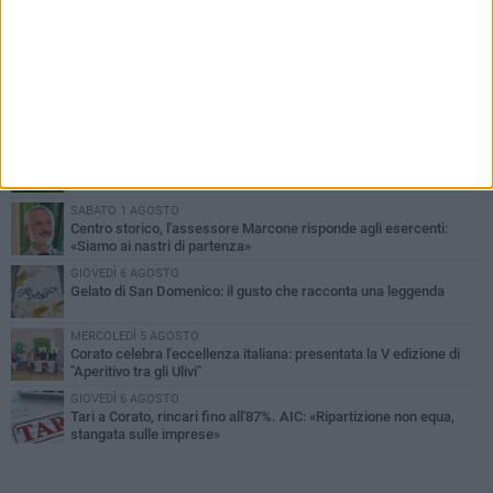
PIÙ LETTI QUESTA SETTIMANA
SABATO 1 AGOSTO
16.554.000 euro di avanzo: «Non sempre è un fatto positivo: o non
c'è stata capacità di spesa o le entrate sono state troppo alte»
MERCOLEDÌ 5 AGOSTO
Chiuso momentaneamente distributore di benzina di Via Ruvo
SABATO 1 AGOSTO
Centro storico, l'assessore Marcone risponde agli esercenti:
«Siamo ai nastri di partenza»
GIOVEDÌ 6 AGOSTO
Gelato di San Domenico: il gusto che racconta una leggenda
MERCOLEDÌ 5 AGOSTO
Corato celebra l'eccellenza italiana: presentata la V edizione di
"Aperitivo tra gli Ulivi"
GIOVEDÌ 6 AGOSTO
Tari a Corato, rincari fino all'87%. AIC: «Ripartizione non equa,
stangata sulle imprese»