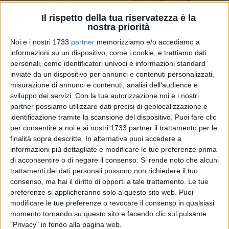
Il rispetto della tua riservatezza è la
14
nostra priorità
Noi e i nostri 1733
partner
memorizziamo e/o accediamo a
informazioni su un dispositivo, come i cookie, e trattiamo dati
È iniziato nel mese di febbraio 2026 l'intervento di
personali, come identificatori univoci e informazioni standard
inviate da un dispositivo per annunci e contenuti personalizzati,
rigenerazione e tutela del verde urbano in Piazza Vittorio
misurazione di annunci e contenuti, analisi dell'audience e
Emanuele, promosso e sostenuto dalla Fondazione Cannillo,
sviluppo dei servizi.
Con la tua autorizzazione noi e i nostri
da sempre attenta al benessere ambientale e alla qualità
partner possiamo utilizzare dati precisi di geolocalizzazione e
della vita nel territorio di Corato.
identificazione tramite la scansione del dispositivo. Puoi fare clic
per consentire a noi e ai nostri 1733 partner il trattamento per le
L'operazione di quest'anno si presenta particolarmente
finalità sopra descritte. In alternativa puoi accedere a
articolata e mirata, con azioni di tipo specialistico volte a
informazioni più dettagliate e modificare le tue preferenze prima
di acconsentire o di negare il consenso.
Si rende noto che alcuni
contrastare le patologie che nel tempo hanno colpito diverse
trattamenti dei dati personali possono non richiedere il tuo
specie arboree presenti in piazza. Le condizioni di
consenso, ma hai il diritto di opporti a tale trattamento. Le tue
sofferenza delle piante sono il risultato di molteplici fattori
preferenze si applicheranno solo a questo sito web. Puoi
accumulatisi negli anni, rendendo in alcuni casi necessarie
modificare le tue preferenze o revocare il consenso in qualsiasi
potature più incisive per favorire il recupero e la salvaguardia
momento tornando su questo sito e facendo clic sul pulsante
degli esemplari.
"Privacy" in fondo alla pagina web.