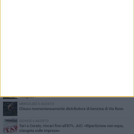
PIÙ LETTI QUESTA SETTIMANA
GIOVEDÌ 6 AGOSTO
Gelato di San Domenico: il gusto che racconta una leggenda
VENERDÌ 7 AGOSTO
Uomo fermato in via Porta Pia: intervento lampo degli agenti in
borghese
GIOVEDÌ 6 AGOSTO
Gaetano Mongelli, sei anni per un sogno: nasce a Corato
"Megaad"
MERCOLEDÌ 5 AGOSTO
Chiuso momentaneamente distributore di benzina di Via Ruvo
GIOVEDÌ 6 AGOSTO
Tari a Corato, rincari fino all'87%. AIC: «Ripartizione non equa,
stangata sulle imprese»