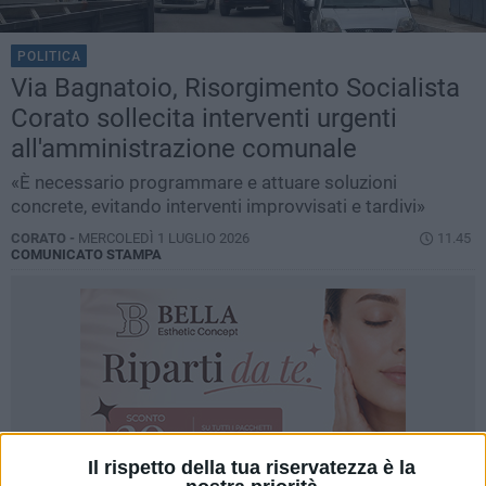
POLITICA
Via Bagnatoio, Risorgimento Socialista
Corato sollecita interventi urgenti
all'amministrazione comunale
«È necessario programmare e attuare soluzioni
concrete, evitando interventi improvvisati e tardivi»
CORATO -
MERCOLEDÌ 1 LUGLIO 2026
11.45
COMUNICATO STAMPA
Il rispetto della tua riservatezza è la