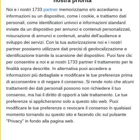
nostra priorità
Noi e i nostri 1733
partner
memorizziamo e/o accediamo a
informazioni su un dispositivo, come i cookie, e trattiamo dati
personali, come identificatori univoci e informazioni standard
inviate da un dispositivo per annunci e contenuti personalizzati,
misurazione di annunci e contenuti, analisi dell'audience e
sviluppo dei servizi.
Con la tua autorizzazione noi e i nostri
partner possiamo utilizzare dati precisi di geolocalizzazione e
identificazione tramite la scansione del dispositivo. Puoi fare clic
Risorgimento Socialista Corato interviene nuovamente sulla
per consentire a noi e ai nostri 1733 partner il trattamento per le
questione del passaggio a livello di via Bagnatoio,
finalità sopra descritte. In alternativa puoi accedere a
chiedendo al Sindaco e alla nuova Amministrazione
informazioni più dettagliate e modificare le tue preferenze prima
comunale di adottare, con la massima urgenza, misure
di acconsentire o di negare il consenso.
Si rende noto che alcuni
trattamenti dei dati personali possono non richiedere il tuo
idonee a ridurre i disagi che da anni interessano i residenti
consenso, ma hai il diritto di opporti a tale trattamento. Le tue
della zona. Secondo il movimento, la prolungata chiusura
preferenze si applicheranno solo a questo sito web. Puoi
delle sbarre in attesa del transito dei treni continua a
modificare le tue preferenze o revocare il consenso in qualsiasi
rappresentare un grave problema per la mobilità quotidiana
momento tornando su questo sito e facendo clic sul pulsante
del quartiere, dividendo di fatto in due una parte significativa
"Privacy" in fondo alla pagina web.
della città. La situazione assume particolare rilevanza anche
in considerazione della vicinanza dell'area all'ospedale civile