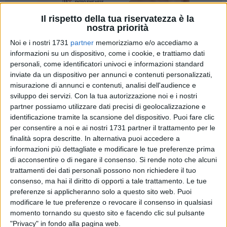
Il rispetto della tua riservatezza è la
nostra priorità
Noi e i nostri 1731
partner
memorizziamo e/o accediamo a
informazioni su un dispositivo, come i cookie, e trattiamo dati
23
personali, come identificatori univoci e informazioni standard
inviate da un dispositivo per annunci e contenuti personalizzati,
misurazione di annunci e contenuti, analisi dell'audience e
Penultima trasferta di regular season per l'Adriatica
sviluppo dei servizi.
Con la tua autorizzazione noi e i nostri
partner possiamo utilizzare dati precisi di geolocalizzazione e
Industriale Virtus Corato, che si recherà a Bari in casa del
identificazione tramite la scansione del dispositivo. Puoi fare clic
Cus per cercare di continuare la propria striscia di vittorie
per consentire a noi e ai nostri 1731 partner il trattamento per le
consecutive.
finalità sopra descritte. In alternativa puoi accedere a
I coratini, col successo di sabato scorso contro Apricena,
informazioni più dettagliate e modificare le tue preferenze prima
hanno raggiunto anche la testa della classifica e sono in un
di acconsentire o di negare il consenso.
Si rende noto che alcuni
gran momento, come ci conferma Gianni Marcone, uno dei
trattamenti dei dati personali possono non richiedere il tuo
play della squadra: "Molto probabilmente è il miglior
consenso, ma hai il diritto di opporti a tale trattamento. Le tue
preferenze si applicheranno solo a questo sito web. Puoi
momento dall'inizio della stagione ed ora, per noi, è
modificare le tue preferenze o revocare il consenso in qualsiasi
importantissimo continuare a lavorare come stiamo facendo
momento tornando su questo sito e facendo clic sul pulsante
per poter alzare sempre di più l'asticella e concludere nel
"Privacy" in fondo alla pagina web.