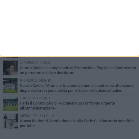
PIÙ LETTI QUESTA SETTIMANA
MERCOLEDÌ 5 AGOSTO
Giuseppe Mangione porta Corato sul podio della Quadrortathon:
primo nella categoria M65
LUNEDÌ 3 AGOSTO
ErbeNobili Basket Corato, Vincenzo Mazzilli nuovo direttore
generale
GIOVEDÌ 30 LUGLIO
Corato Calcio al campionato di Promozione Pugliese: «Costruiamo
un percorso solido e duraturo»
GIOVEDÌ 25 GIUGNO
Corato Calcio, l’Amministrazione comunale conferma attenzione,
disponibilità responsabilità per il futuro del calcio cittadino
LUNEDÌ 15 GIUGNO
Parla il Corato Calcio: «Richiesto un confronto urgente
all'Amministrazione»
MERCOLEDÌ 8 LUGLIO
Nuova Matteotti Corato rinuncia alla Serie C: «Una seria sconfitta
per tutti»