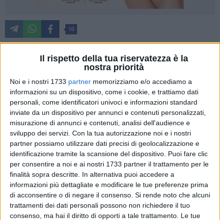
10
Il rispetto della tua riservatezza è la
nostra priorità
Il suo tiro libero ha dato la vittoria contro la
Duma Bari
sabato scorso e ha aperto la strada alla finale promozione,
Noi e i nostri 1733
partner
memorizziamo e/o accediamo a
conquistata anche grande al suo duro lavoro in ogni gara
informazioni su un dispositivo, come i cookie, e trattiamo dati
personali, come identificatori univoci e informazioni standard
sotto i tabelloni, in attacco ed in difesa, in casa ed in
inviate da un dispositivo per annunci e contenuti personalizzati,
trasferta. Stiamo parlando di
Raffaele Mazzilli
, lungo
misurazione di annunci e contenuti, analisi dell'audience e
dell'
Adriatica Industriale Virtus Corato
, elemento
sviluppo dei servizi.
Con la tua autorizzazione noi e i nostri
imprescindibile del quintetto di coach
Carnicella
:
«Realizzare
partner possiamo utilizzare dati precisi di geolocalizzazione e
quel tiro libero e riuscire a vincere e far vincere i miei
identificazione tramite la scansione del dispositivo. Puoi fare clic
compagni con quel solo punto di scarto è stato per me
per consentire a noi e ai nostri 1733 partner il trattamento per le
bellissimo ed emozionante. Affrontare una gara complicata
finalità sopra descritte. In alternativa puoi accedere a
informazioni più dettagliate e modificare le tue preferenze prima
come quella di sabato e uscirne vincitori è un mix di
di acconsentire o di negare il consenso.
Si rende noto che alcuni
emozioni incredibile. All'inizio, c'è quella sensazione di
trattamenti dei dati personali possono non richiedere il tuo
tensione, perché sai che la partita non sarà facile e che ogni
consenso, ma hai il diritto di opporti a tale trattamento. Le tue