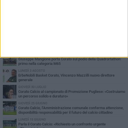
PIÙ LETTI QUESTA SETTIMANA
MERCOLEDÌ 5 AGOSTO
Giuseppe Mangione porta Corato sul podio della Quadrortathon:
primo nella categoria M65
LUNEDÌ 3 AGOSTO
ErbeNobili Basket Corato, Vincenzo Mazzilli nuovo direttore
generale
GIOVEDÌ 30 LUGLIO
Corato Calcio al campionato di Promozione Pugliese: «Costruiamo
un percorso solido e duraturo»
GIOVEDÌ 25 GIUGNO
Corato Calcio, l’Amministrazione comunale conferma attenzione,
disponibilità responsabilità per il futuro del calcio cittadino
LUNEDÌ 15 GIUGNO
Parla il Corato Calcio: «Richiesto un confronto urgente