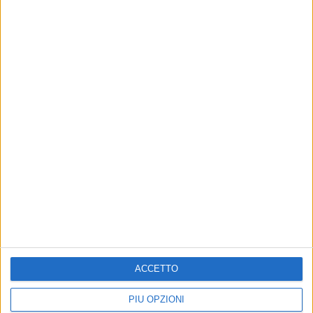
Altri contenuti a tema
ACCETTO
Musto traccia la rotta della
Sconfitta per l'Adriatica
Virtus Corato: il futuro è già
Industriale Virtus Corato
PIÙ OPZIONI
iniziato
contro il forte Martina