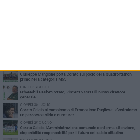
PIÙ LETTI QUESTA SETTIMANA
MERCOLEDÌ 5 AGOSTO
Giuseppe Mangione porta Corato sul podio della Quadrortathon:
primo nella categoria M65
LUNEDÌ 3 AGOSTO
ErbeNobili Basket Corato, Vincenzo Mazzilli nuovo direttore
generale
GIOVEDÌ 30 LUGLIO
Corato Calcio al campionato di Promozione Pugliese: «Costruiamo
un percorso solido e duraturo»
GIOVEDÌ 25 GIUGNO
Corato Calcio, l’Amministrazione comunale conferma attenzione,
disponibilità responsabilità per il futuro del calcio cittadino