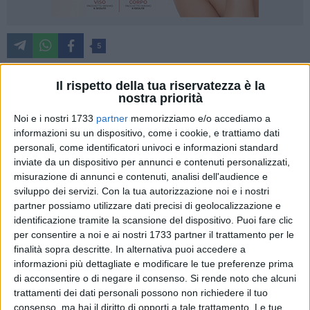
5
Il rispetto della tua riservatezza è la
nostra priorità
Dopo la rocambolesca ed emozionante vittoria su Ancona di
domenica scorsa, l'Adriatica Industriale Basket Corato
Noi e i nostri 1733
partner
memorizziamo e/o accediamo a
informazioni su un dispositivo, come i cookie, e trattiamo dati
approderà a Pescara, dove domenica affronterà la Amatori
personali, come identificatori univoci e informazioni standard
Basket nella sfida della ventiduesima giornata di Serie B Old
inviate da un dispositivo per annunci e contenuti personalizzati,
Wild West girone C. Al Pala Elettra si daranno battaglia due
misurazione di annunci e contenuti, analisi dell'audience e
squadre che arrivano a questo appuntamento con morale e
sviluppo dei servizi.
Con la tua autorizzazione noi e i nostri
forma diametralmente opposti. Da un lato i padroni di casa,
partner possiamo utilizzare dati precisi di geolocalizzazione e
che dopo un inizio di campionato strepitoso con 11 vittorie
identificazione tramite la scansione del dispositivo. Puoi fare clic
nelle prime 13 gare, ha subito una improvvisa involuzione di
per consentire a noi e ai nostri 1733 partner il trattamento per le
finalità sopra descritte. In alternativa puoi accedere a
gioco e risultati, perdendo 3 degli ultimi 6 match, di cui tre
informazioni più dettagliate e modificare le tue preferenze prima
scontri diretti contro Bisceglie, Chieti e San Severo. Dall'altra
di acconsentire o di negare il consenso.
Si rende noto che alcuni
parte i neroverdi in netta ascesa di prestazioni e risultati, che
trattamenti dei dati personali possono non richiedere il tuo
invece hanno vinto 4 delle ultime 5 partite e vantano una
consenso, ma hai il diritto di opporti a tale trattamento. Le tue