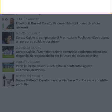
MERCOLEDÌ 5 AGOSTO
Giuseppe Mangione porta Corato sul podio della Quadrortathon:
primo nella categoria M65
LUNEDÌ 3 AGOSTO
ErbeNobili Basket Corato, Vincenzo Mazzilli nuovo direttore
generale
GIOVEDÌ 30 LUGLIO
Corato Calcio al campionato di Promozione Pugliese: «Costruiamo
un percorso solido e duraturo»
GIOVEDÌ 25 GIUGNO
Corato Calcio, l’Amministrazione comunale conferma attenzione,
disponibilità responsabilità per il futuro del calcio cittadino
LUNEDÌ 15 GIUGNO
Parla il Corato Calcio: «Richiesto un confronto urgente
all'Amministrazione»
MERCOLEDÌ 8 LUGLIO
Nuova Matteotti Corato rinuncia alla Serie C: «Una seria sconfitta
per tutti»