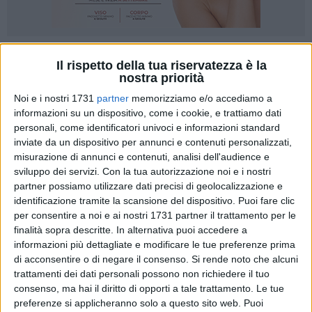
10
Il rispetto della tua riservatezza è la
nostra priorità
Noi e i nostri 1731
partner
memorizziamo e/o accediamo a
Seconda sconfitta consecutiva per la Nuova Matteotti
informazioni su un dispositivo, come i cookie, e trattiamo dati
personali, come identificatori univoci e informazioni standard
Corato che getta alle ortiche una ghiotta possibilità per
inviate da un dispositivo per annunci e contenuti personalizzati,
avvicinarsi alla zona play-off: al PalaLosito, l'Oleodinamica
misurazione di annunci e contenuti, analisi dell'audience e
Napoletana Academy Basket Potenza, grazie al parziale di
sviluppo dei servizi.
Con la tua autorizzazione noi e i nostri
17-6 confezionato nell'ultimo quarto, vince la sfida valida per
partner possiamo utilizzare dati precisi di geolocalizzazione e
la sesta giornata del girone di ritorno del campionato di Serie
identificazione tramite la scansione del dispositivo. Puoi fare clic
C Interregionale con il risultato di 67-53.
per consentire a noi e ai nostri 1731 partner il trattamento per le
Coach Ambrico schiera dal primo minuto il collaudato
finalità sopra descritte. In alternativa puoi accedere a
informazioni più dettagliate e modificare le tue preferenze prima
starting five ma, dalla panchina, può disporre di un'arma in
di acconsentire o di negare il consenso.
Si rende noto che alcuni
più: il neoacquisto Iliyan Zheyazkov, ala piccola bulgara
trattamenti dei dati personali possono non richiedere il tuo
classe 2006. Dall'altra parte coach Putignano si affida all'ex
consenso, ma hai il diritto di opporti a tale trattamento. Le tue
Laquintana e a Labovic, Acuna, Pace e Tolino.
preferenze si applicheranno solo a questo sito web. Puoi