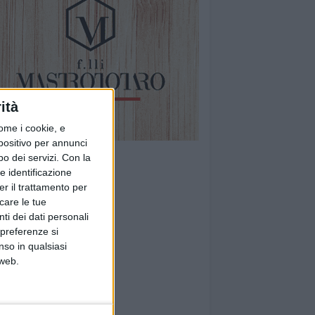
ità
ome i cookie, e
spositivo per annunci
o dei servizi.
Con la
e identificazione
er il trattamento per
icare le tue
ti dei dati personali
 preferenze si
nso in qualsiasi
 web.