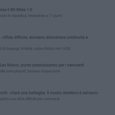
ssa il Bit Mola 1-0
posto in classifica, rimanendo a 17 punti
: «Sfida difficile, dovremo dimostrare continuità e
i di Superga' di Mola: calcio d'inizio ore 16:00
San Marco: punto preziosissimo per i neroverdi
dalla zona playoff, lontana cinque punti
ti: «Sarà una battaglia. Il nostro obiettivo è salvarci»
tta una sfida difficile per i neroverdi