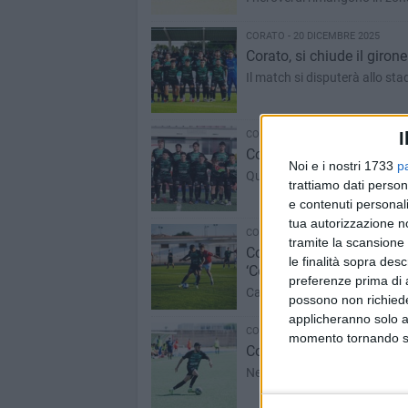
CORATO - 20 DICEMBRE 2025
Corato, si chiude il giron
Il match si disputerà allo stad
CORATO - 18 DICEMBRE 2025
I
Corato in zona retrocessi
Noi e i nostri 1733
p
Quarta sconfitta consecutiva 
trattiamo dati person
e contenuti personali
tua autorizzazione no
CORATO - 17 DICEMBRE 2025
tramite la scansione 
Corato-Atletico Gargano, è
le finalità sopra des
‘Comunale’
preferenze prima di 
Calcio d’inizio alle ore 14:30:
possono non richieder
applicheranno solo a
CORATO - 14 DICEMBRE 2025
momento tornando su 
Corato, adesso è crisi ver
Neroverdi vicinissimi alla zo