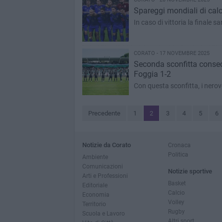
Spareggi mondiali di calcio
In caso di vittoria la finale sa
CORATO - 17 NOVEMBRE 2025
Seconda sconfitta consec
Foggia 1-2
Con questa sconfitta, i nerov
Precedente
1
2
3
4
5
6
Notizie da Corato
Cronaca
Politica
Ambiente
Comunicazioni
Notizie sportive
Arti e Professioni
Basket
Editoriale
Calcio
Economia
Volley
Territorio
Rugby
Scuola e Lavoro
Altri sport