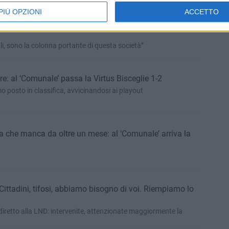
PIÙ OPZIONI
ACCETTO
ella: «Cordate? Se ne parla, ma non ho ricevuto
li, sono la colonna portante di questa società”
re: al ‘Comunale’ passa la Virtus Bisceglie 1-2
o posto in classifica, avvicinandosi ai playout
ria che manca da oltre un mese: al ‘Comunale’ arriva la
«Cittadini, tifosi, abbiamo bisogno di voi. Riempiamo lo
diretto alla LND: intervenite, attenzionate maggiormente la