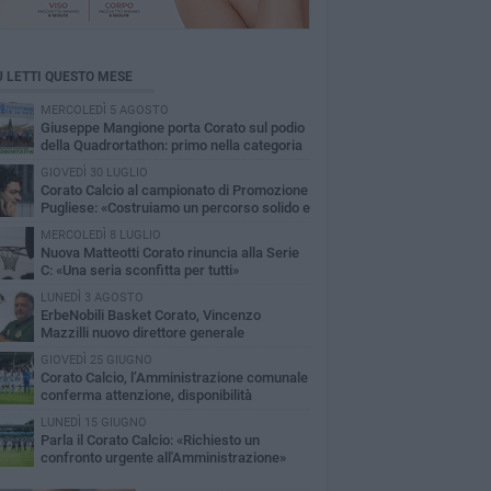
Ù LETTI QUESTO MESE
MERCOLEDÌ 5 AGOSTO
Giuseppe Mangione porta Corato sul podio
della Quadrortathon: primo nella categoria
5
GIOVEDÌ 30 LUGLIO
Corato Calcio al campionato di Promozione
Pugliese: «Costruiamo un percorso solido e
raturo»
MERCOLEDÌ 8 LUGLIO
Nuova Matteotti Corato rinuncia alla Serie
C: «Una seria sconfitta per tutti»
LUNEDÌ 3 AGOSTO
ErbeNobili Basket Corato, Vincenzo
Mazzilli nuovo direttore generale
GIOVEDÌ 25 GIUGNO
Corato Calcio, l’Amministrazione comunale
conferma attenzione, disponibilità
ponsabilità per il futuro del calcio cittadino
LUNEDÌ 15 GIUGNO
Parla il Corato Calcio: «Richiesto un
confronto urgente all'Amministrazione»