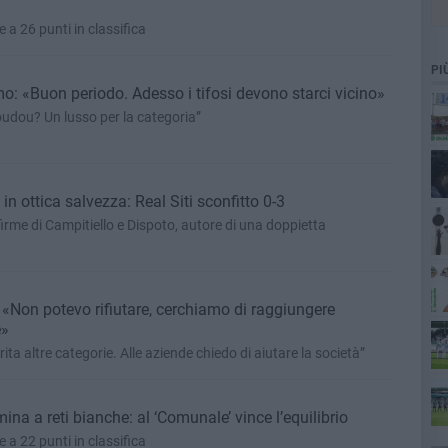
e a 26 punti in classifica
PI
o: «Buon periodo. Adesso i tifosi devono starci vicino»
oudou? Un lusso per la categoria”
M6
in ottica salvezza: Real Siti sconfitto 0-3
du
firme di Campitiello e Dispoto, autore di una doppietta
 «Non potevo rifiutare, cerchiamo di raggiungere
e»
ta altre categorie. Alle aziende chiedo di aiutare la società”
res
ina a reti bianche: al ‘Comunale’ vince l’equilibrio
e a 22 punti in classifica