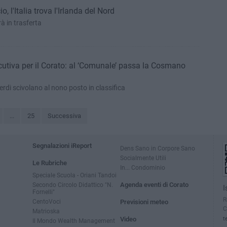
, l'Italia trova l'Irlanda del Nord
rà in trasferta
utiva per il Corato: al ‘Comunale’ passa la Cosmano
erdi scivolano al nono posto in classifica
...
25
Successiva
Segnalazioni iReport
Dens Sano in Corpore Sano
Socialmente Utili
Le Rubriche
In... Condominio
Speciale Scuola - Oriani Tandoi
Secondo Circolo Didattico "N.
Agenda eventi di Corato
I
Fornelli"
R
CentoVoci
Previsioni meteo
C
Matrioska
Video
t
Il Mondo Wealth Management