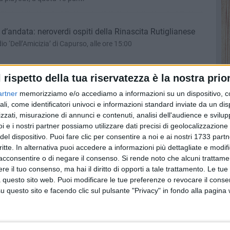
e d’andata: neroverdi ospiti della Rinascita Rutiglianese
io ‘Dell’Amicizia’ di Capurso, alle ore 15:00
l rispetto della tua riservatezza è la nostra prior
one: al ‘Comunale’ passa l’Atletico Gargano 0-1
artner
memorizziamo e/o accediamo a informazioni su un dispositivo, c
per i neroverdi: decide il match Blanco
ali, come identificatori univoci e informazioni standard inviate da un di
zzati, misurazione di annunci e contenuti, analisi dell'audience e svilupp
i e i nostri partner possiamo utilizzare dati precisi di geolocalizzazione 
del dispositivo. Puoi fare clic per consentire a noi e ai nostri 1733 partn
 scontro salvezza: in palio punti importanti al
critte. In alternativa puoi accedere a informazioni più dettagliate e modif
acconsentire o di negare il consenso.
Si rende noto che alcuni trattamen
 ingresso gratuito fino ai 16 anni
e il tuo consenso, ma hai il diritto di opporti a tale trattamento. Le tue
 questo sito web. Puoi modificare le tue preferenze o revocare il conse
questo sito e facendo clic sul pulsante "Privacy" in fondo alla pagina
a: vince il San Severo 2-1
na retrocessione