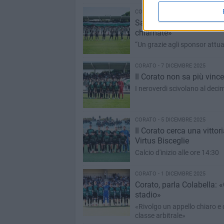
CORATO - 13 DICEMBRE 2025
San Severo-Corato, Colab
chiamate»
“Un grazie agli sponsor attua
CORATO - 7 DICEMBRE 2025
Il Corato non sa più vince
I neroverdi scivolano al decim
CORATO - 5 DICEMBRE 2025
Il Corato cerca una vitto
Virtus Bisceglie
Calcio d'inizio alle ore 14:30
CORATO - 1 DICEMBRE 2025
Corato, parla Colabella: 
stadio»
«Rivolgo un appello chiaro e 
classe arbitrale»