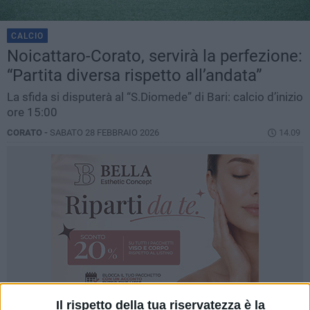
CALCIO
Noicattaro-Corato, servirà la perfezione:
“Partita diversa rispetto all’andata”
La sfida si disputerà al “S.Diomede” di Bari: calcio d’inizio
ore 15:00
CORATO -
SABATO 28 FEBBRAIO 2026
14.09
Il rispetto della tua riservatezza è la