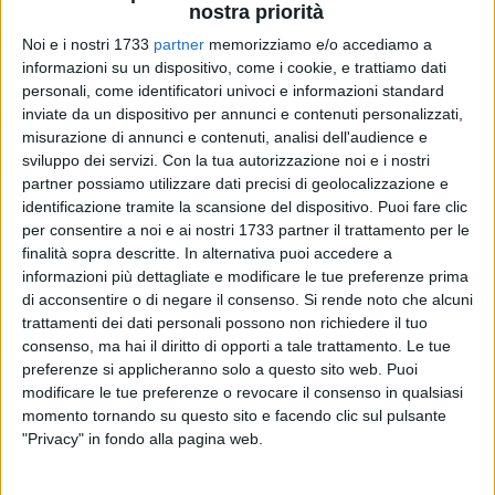
nostra priorità
Noi e i nostri 1733
partner
memorizziamo e/o accediamo a
informazioni su un dispositivo, come i cookie, e trattiamo dati
A cura di
personali, come identificatori univoci e informazioni standard
PIETRO DI GREGORIO
inviate da un dispositivo per annunci e contenuti personalizzati,
misurazione di annunci e contenuti, analisi dell'audience e
sviluppo dei servizi.
Con la tua autorizzazione noi e i nostri
Promozione, si scende in campo per la 26esima giornata di
partner possiamo utilizzare dati precisi di geolocalizzazione e
campionato: il
Corato
, reduce dall'inaspettata sconfitta
identificazione tramite la scansione del dispositivo. Puoi fare clic
interna contro l'Apricena, cerca subito il riscatto, in una sfida
per consentire a noi e ai nostri 1733 partner il trattamento per le
finalità sopra descritte. In alternativa puoi accedere a
che si prospetta complicatissima: i neroverdi affronteranno
informazioni più dettagliate e modificare le tue preferenze prima
infatti in trasferta il
Noicattaro
, quinto in classifica. Il match
di acconsentire o di negare il consenso.
Si rende noto che alcuni
si disputerà al "S.Diomede" di Bari, con calcio d'inizio fissato
trattamenti dei dati personali possono non richiedere il tuo
alle ore
15:00
.
consenso, ma hai il diritto di opporti a tale trattamento. Le tue
preferenze si applicheranno solo a questo sito web. Puoi
Il
Noicattaro
, allenato da mister Sisto, cerca una vittoria per
modificare le tue preferenze o revocare il consenso in qualsiasi
confermarsi in zona playoff. Una sconfitta ed un pareggio
momento tornando su questo sito e facendo clic sul pulsante
"Privacy" in fondo alla pagina web.
nelle ultime due per i rossoneri, che attualmente occupano la
quinta posizione, a quota 34 punti, frutto di 9 vittorie, 7