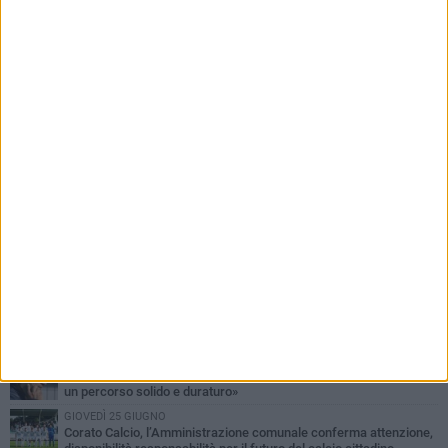
PIÙ LETTI QUESTA SETTIMANA
MERCOLEDÌ 5 AGOSTO
Giuseppe Mangione porta Corato sul podio della Quadrortathon:
primo nella categoria M65
LUNEDÌ 3 AGOSTO
ErbeNobili Basket Corato, Vincenzo Mazzilli nuovo direttore
generale
GIOVEDÌ 30 LUGLIO
Corato Calcio al campionato di Promozione Pugliese: «Costruiamo
un percorso solido e duraturo»
GIOVEDÌ 25 GIUGNO
Corato Calcio, l’Amministrazione comunale conferma attenzione,